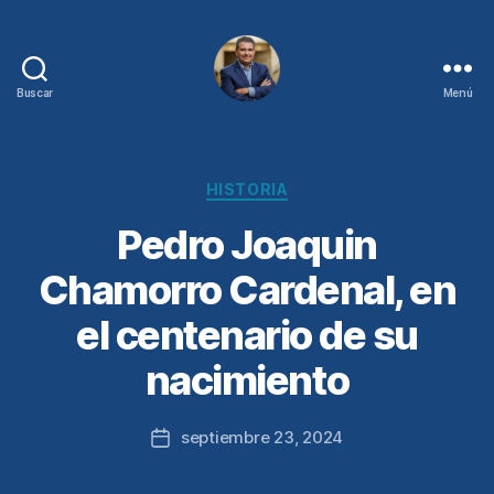
Buscar
Menú
Juan
Sebastián
Chamorro
Categorías
HISTORIA
Pedro Joaquin
Chamorro Cardenal, en
el centenario de su
nacimiento
septiembre 23, 2024
Fecha
de
la