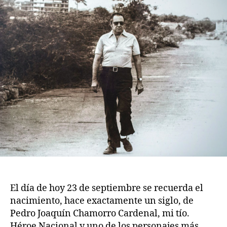
entrada
El día de hoy 23 de septiembre se recuerda el
nacimiento, hace exactamente un siglo, de
Pedro Joaquín Chamorro Cardenal, mi tío.
Héroe Nacional y uno de los personajes más