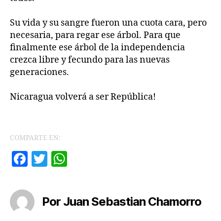
Su vida y su sangre fueron una cuota cara, pero
necesaria, para regar ese árbol. Para que
finalmente ese árbol de la independencia
crezca libre y fecundo para las nuevas
generaciones.
Nicaragua volverá a ser República!
COMPARTE EN:
F
T
W
a
w
h
c
itt
at
Por Juan Sebastian Chamorro
e
er
s