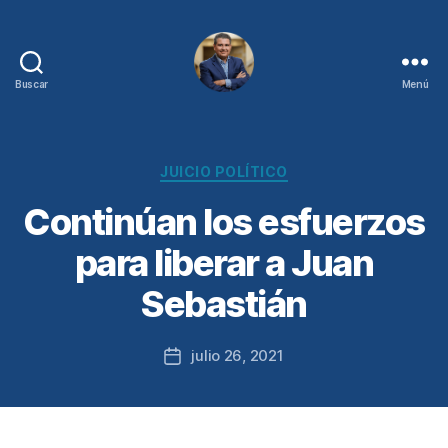
Buscar
Menú
Juan
Sebastián
Chamorro
Categorías
JUICIO POLÍTICO
Continúan los esfuerzos
para liberar a Juan
Sebastián
julio 26, 2021
Fecha
de
la
entrada