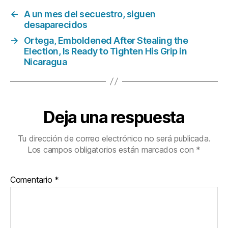
e
er
s
←
A un mes del secuestro, siguen
b
A
desaparecidos
o
p
→
Ortega, Emboldened After Stealing the
o
p
Election, Is Ready to Tighten His Grip in
Nicaragua
k
Deja una respuesta
Tu dirección de correo electrónico no será publicada.
Los campos obligatorios están marcados con
*
Comentario
*