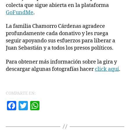
colecta que sigue abierta en la plataforma
GoFundMe
.
La familia Chamorro Cárdenas agradece
profundamente cada donativo y les ruega
seguir apoyando sus esfuerzos para liberar a
Juan Sebastián y a todos los presos políticos.
Para obtener más información sobre la gira y
descargar algunas fotografías hacer
click aquí
.
COMPARTE EN:
F
T
W
a
w
h
c
itt
at